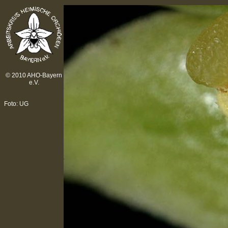
© 2010 AHO-Bayern
e.V.
Foto: UG