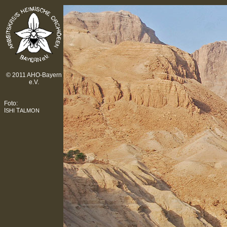
© 2011 AHO-Bayern
e.V.
Foto:
I
T
SHI
ALMON