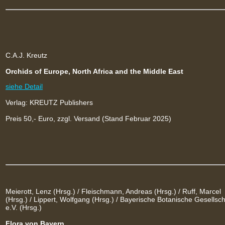
C.A.J. Kreutz
Orchids of Europe, North Africa and the Middle East
siehe Detail
Verlag: KREUTZ Publishers
Preis 50,- Euro, zzgl. Versand (Stand Februar 2025)
Meierott, Lenz (Hrsg.) / Fleischmann, Andreas (Hrsg.) / Ruff, Marcel
(Hrsg.) / Lippert, Wolfgang (Hrsg.) / Bayerische Botanische Gesellsch
e.V. (Hrsg.)
Flora von Bayern