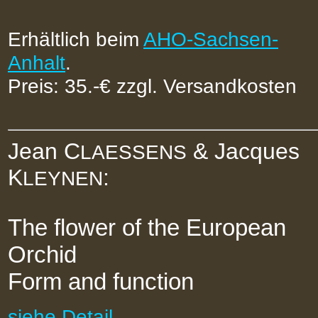
Erhältlich beim
AHO-Sachsen-
Anhalt
.
Preis: 35.-€ zzgl. Versandkosten
Jean C
& Jacques
LAESSENS
K
:
LEYNEN
The flower of the European
Orchid
Form and function
siehe Detail